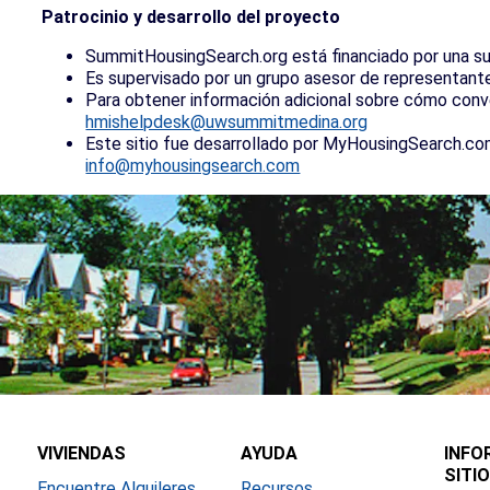
Patrocinio y desarrollo del proyecto
SummitHousingSearch.org está financiado por una s
Es supervisado por un grupo asesor de representante
Para obtener información adicional sobre cómo conv
hmishelpdesk@uwsummitmedina.org
Este sitio fue desarrollado por MyHousingSearch.co
info@myhousingsearch.com
VIVIENDAS
AYUDA
INFO
SITIO
Encuentre Alquileres
Recursos